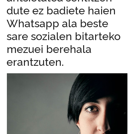
dute ez badiete haien
Whatsapp ala beste
sare sozialen bitarteko
mezuei berehala
erantzuten.