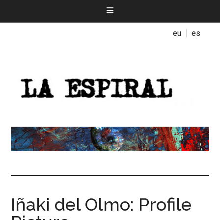
eu
es
Iñaki del Olmo: Profile