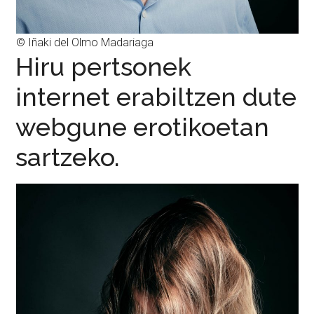
© Iñaki del Olmo Madariaga
Hiru pertsonek
internet erabiltzen dute
webgune erotikoetan
sartzeko.