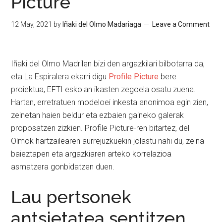
Picture
12 May, 2021
by
Iñaki del Olmo Madariaga
Leave a Comment
Iñaki del Olmo Madrilen bizi den argazkilari bilbotarra da,
eta La Espiralera ekarri digu
Profile Picture
bere
proiektua, EFTI eskolan ikasten zegoela osatu zuena.
Hartan, erretratuen modeloei inkesta anonimoa egin zien,
zeinetan haien beldur eta ezbaien gaineko galerak
proposatzen zizkien. Profile Picture-ren bitartez, del
Olmok hartzailearen aurrejuzkuekin jolastu nahi du, zeina
baieztapen eta argazkiaren arteko korrelazioa
asmatzera gonbidatzen duen.
Lau pertsonek
antsietatea sentitzen