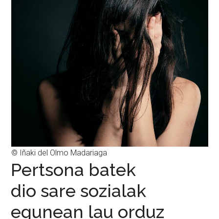
© Iñaki del Olmo Madariaga
Pertsona batek
dio sare sozialak
egunean lau orduz