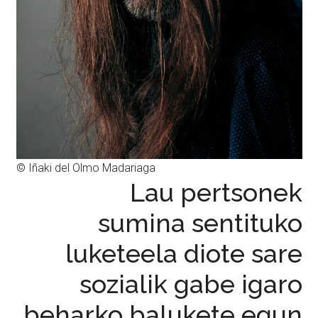
© Iñaki del Olmo Madariaga
Lau pertsonek
sumina sentituko
luketeela diote sare
sozialik gabe igaro
beharko balukete egun