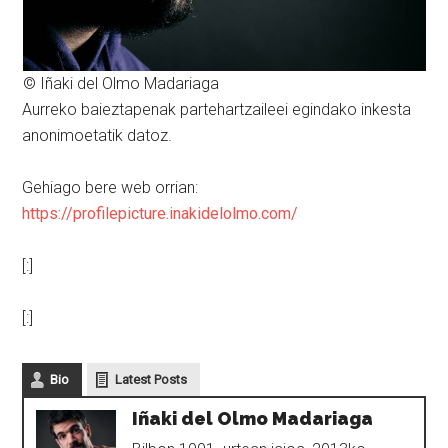
© Iñaki del Olmo Madariaga
Aurreko baieztapenak partehartzaileei egindako inkesta
anonimoetatik datoz.
Gehiago bere web orrian:
https://profilepicture.inakidelolmo.com/
[:]
[:]
Bio
Latest Posts
Iñaki del Olmo Madariaga