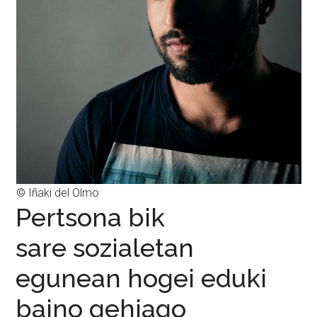
© Iñaki del Olmo
Pertsona bik
sare sozialetan
egunean hogei eduki
baino gehiago