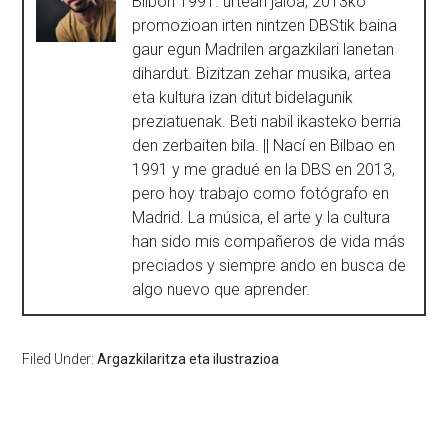
Bilbon 1991. urtean jaioa, 2013ko
promozioan irten nintzen DBStik baina
gaur egun Madrilen argazkilari lanetan
dihardut. Bizitzan zehar musika, artea
eta kultura izan ditut bidelagunik
preziatuenak. Beti nabil ikasteko berria
den zerbaiten bila. || Nací en Bilbao en
1991 y me gradué en la DBS en 2013,
pero hoy trabajo como fotógrafo en
Madrid. La música, el arte y la cultura
han sido mis compañeros de vida más
preciados y siempre ando en busca de
algo nuevo que aprender.
Filed Under:
Argazkilaritza eta ilustrazioa