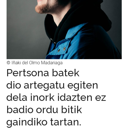
© Iñaki del Olmo Madariaga
Pertsona batek
dio artegatu egiten
dela inork idazten ez
badio ordu bitik
gaindiko tartan.