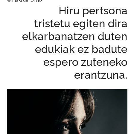
© Iñaki del Olmo
Hiru pertsona
tristetu egiten dira
elkarbanatzen duten
edukiak ez badute
espero zuteneko
erantzuna.