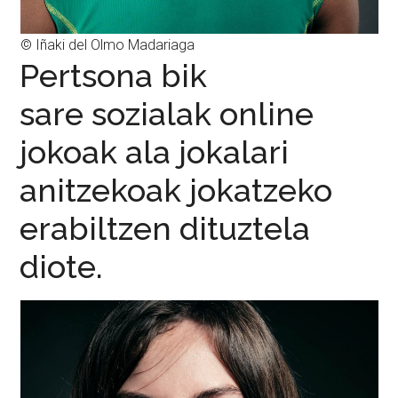
© Iñaki del Olmo Madariaga
Pertsona bik
sare sozialak online
jokoak ala jokalari
anitzekoak jokatzeko
erabiltzen dituztela
diote.