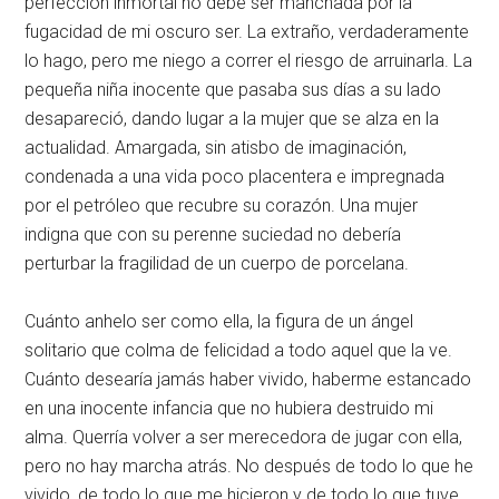
perfección inmortal no debe ser manchada por la
fugacidad de mi oscuro ser. La extraño, verdaderamente
lo hago, pero me niego a correr el riesgo de arruinarla. La
pequeña niña inocente que pasaba sus días a su lado
desapareció, dando lugar a la mujer que se alza en la
actualidad. Amargada, sin atisbo de imaginación,
condenada a una vida poco placentera e impregnada
por el petróleo que recubre su corazón. Una mujer
indigna que con su perenne suciedad no debería
perturbar la fragilidad de un cuerpo de porcelana.
Cuánto anhelo ser como ella, la figura de un ángel
solitario que colma de felicidad a todo aquel que la ve.
Cuánto desearía jamás haber vivido, haberme estancado
en una inocente infancia que no hubiera destruido mi
alma. Querría volver a ser merecedora de jugar con ella,
pero no hay marcha atrás. No después de todo lo que he
vivido, de todo lo que me hicieron y de todo lo que tuve