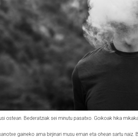
 ikusi ostean. Bederatziak sei minutu pasatxo. Goikoak hika mikak
anotxe gaineko ama birjinari musu eman eta ohean sartu naiz. B