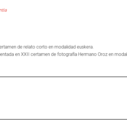
ntia
ertamen de relato corto en modalidad euskera.
entada en XXII certamen de fotografía Hermano Oroz en modal