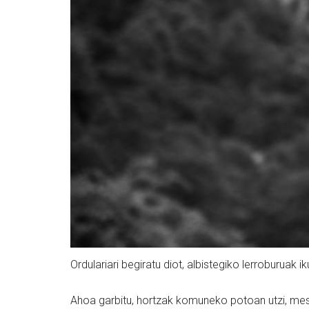
Ordulariari begiratu diot, albistegiko lerroburuak
Ahoa garbitu, hortzak komuneko potoan utzi, mes