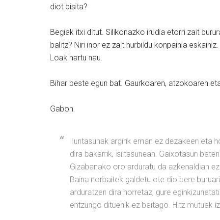
diot bisita?
Begiak itxi ditut. Silikonazko irudia etorri zait b
balitz? Niri inor ez zait hurbildu konpainia eskaini
Loak hartu nau.
Bihar beste egun bat. Gaurkoaren, atzokoaren et
Gabon.
Iluntasunak argirik eman ez dezakeen eta h
dira bakarrik, isiltasunean. Gaixotasun bate
Gizabanako oro arduratu da azkenaldian ezag
Baina norbaitek galdetu ote dio bere buruar
arduratzen dira horretaz, gure eginkizunetat
entzungo dituenik ez baitago. Hitz mutuak i