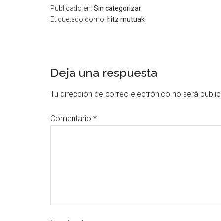
Publicado en:
Sin categorizar
Etiquetado como:
hitz mutuak
Deja una respuesta
Tu dirección de correo electrónico no será publi
Comentario
*