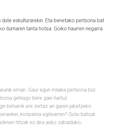
zen dute eskulturarekin. Eta benetako pertsona bat
tako iturriaren tanta hotsa. Goiko haurren negarra.
asunik eman. Gaur egun milaka pertsona bizi
rtsona gehiago bere gain hartuz.
n beharrik ere zertaz ari garen jabetzeko.
raiekin, konpainia egitearren? Gutxi batzuk
audenen hitzak ez dira asko zabalduko,