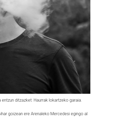
a entzun ditzazket. Haurrak lokartzeko garaia.
ihar goizean ere Arenaleko Mercedesi egingo al