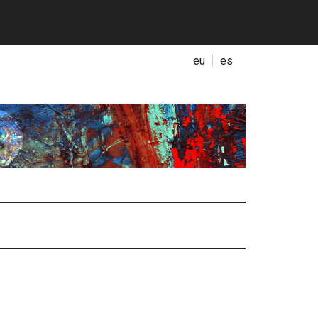
eu
es