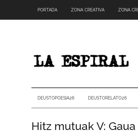
PORTADA
ZONA CREATIVA
ZONA CRÍ
DEUSTOPOESIA26
DEUSTORELATO26
Hitz mutuak V: Gaua