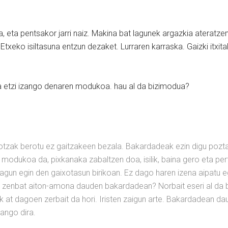
urura, eta pentsakor jarri naiz. Makina bat lagunek argazkia aterat
z. Etxeko isiltasuna entzun dezaket. Lurraren karraska. Gaizki itxi
a etzi izango denaren modukoa. hau al da bizimodua?
otzak berotu ez gaitzakeen bezala. Bakardadeak ezin digu pozt
n modukoa da, pixkanaka zabaltzen doa, isilik, baina gero eta pe
un egin den gaixotasun birikoan. Ez dago haren izena aipatu egi
i zenbat aiton-amona dauden bakardadean? Norbait eseri al da be
ik at dagoen zerbait da hori. Iristen zaigun arte. Bakardadean d
zango dira.