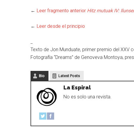
←
Leer fragmento anterior
Hitz mutuak IV: Ilunse
←
Leer desde el principio
_
Texto de Jon Munduate, primer premio del XXV c
Fotografía “Dreams” de Genoveva Montoya, pres
Bio
Latest Posts
La Espiral
No es solo una revista.