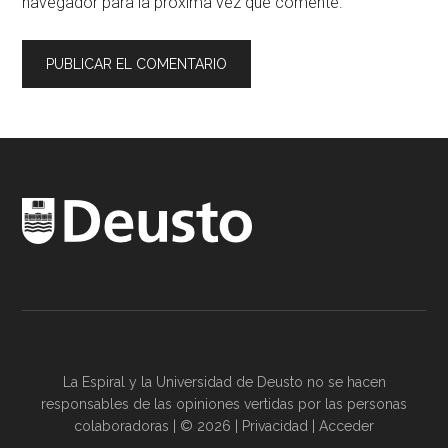
navegador para la próxima vez que comente.
La Espiral y la
Universidad de Deusto
no se hacen
responsables de las opiniones vertidas por las
personas
colaboradoras
| © 2026 |
Privacidad
|
Acceder