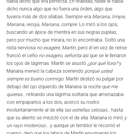
había dicho que era perfecta. En realidad, nadie le había
dicho nunca algo que no fuera una órden, algo que
tuviera más de dos sílabas. Siempre era
Mariana, limpie,
Mariana, recoja, Mariana, compre
. Lo miró a los ojos,
buscando un ápice de mentira en sus negras pupilas,
pero por mucho que mirara, no lo encontraba. Soltó una
risita nerviosa
no exagere, Martín,
pero él en vez de reírse
frunció el ceño
no exagero, señorita
así que se le llenaron
los ojos de lágrimas. Martín se asustó
¿por qué llora?
y
Mariana meneó la cabeza sonriendo
porque usted
siempre es bueno conmigo
. Martín deslizó su pulgar por
debajo del ojo izquierdo de Mariana
la noche que me
quieras…
retirando una lágrima solitaria que amenazaba
con empaparlos a los dos, acercó su rostro
involuntariamente al de ella
las estrellas celosas…
hasta
que su aliento se mezcló con el de ella. Mariana lo miró
y
un rayo misterioso…
y aunque un temblor le recorrió el
cuerpo, dejó que los labios de Martín envolvieran los