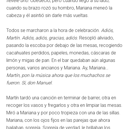
llévele uno
. Obedeció, pero cuando llegó a su lado,
cuando su brazo rozó su hombro, Mariana meneó la
cabeza y él asintió sin darle más vueltas.
Todos se marcharon a la hora de celebración.
Adiós,
Martín. Adiós, adiós, gracias, adiós
. Resopló aliviado,
pasando la escoba por debajo de las mesas, recogiendo
cacahuates perdidos, papeles, monedas, cáscaras de
limón y migas de pan. En el bar quedaban aún algunas
personas, varios ancianos y Mariana. Ay, Mariana…
Martín, pon la música ahora que los muchachos se
fueron. Sí, don Manuel
.
Martín tardó una canción en terminar de barrer, otra en
recoger los vasos y fregarlos y otra en limpiar las mesas.
Miró a Mariana y por poco tropieza con una de las sillas.
Mariana, con los ojos fijos en las parejas que ahora
bailaban, sonreía. Sonreía de verdad, le brillaban los