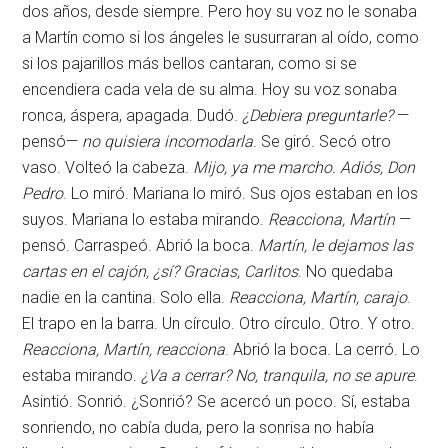
dos años, desde siempre. Pero hoy su voz no le sonaba
a Martín como si los ángeles le susurraran al oído, como
si los pajarillos más bellos cantaran, como si se
encendiera cada vela de su alma. Hoy su voz sonaba
ronca, áspera, apagada. Dudó.
¿Debiera preguntarle?
—
pensó—
no quisiera incomodarla
. Se giró. Secó otro
vaso. Volteó la cabeza.
Mijo, ya me marcho. Adiós, Don
Pedro
. Lo miró. Mariana lo miró. Sus ojos estaban en los
suyos. Mariana lo estaba mirando.
Reacciona, Martín
—
pensó. Carraspeó. Abrió la boca.
Martín, le dejamos las
cartas en el cajón, ¿sí? Gracias, Carlitos
. No quedaba
nadie en la cantina. Solo ella.
Reacciona, Martín, carajo
.
El trapo en la barra. Un círculo. Otro círculo. Otro. Y otro.
Reacciona, Martín, reacciona
. Abrió la boca. La cerró. Lo
estaba mirando.
¿Va a cerrar? No, tranquila, no se apure
.
Asintió. Sonrió. ¿Sonrió? Se acercó un poco. Sí, estaba
sonriendo, no cabía duda, pero la sonrisa no había