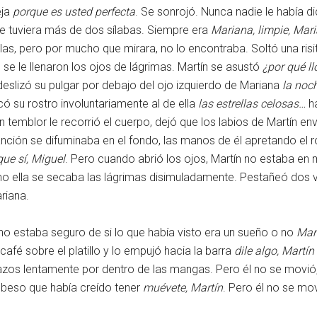
eja
porque es usted perfecta
. Se sonrojó. Nunca nadie le había di
ue tuviera más de dos sílabas. Siempre era
Mariana, limpie, Mar
as, pero por mucho que mirara, no lo encontraba. Soltó una ris
 se le llenaron los ojos de lágrimas. Martín se asustó
¿por qué l
 deslizó su pulgar por debajo del ojo izquierdo de Mariana
la noc
 su rostro involuntariamente al de ella
las estrellas celosas…
h
n temblor le recorrió el cuerpo, dejó que los labios de Martín en
ción se difuminaba en el fondo, las manos de él apretando el ros
ue sí, Miguel
. Pero cuando abrió los ojos, Martín no estaba en 
mo ella se secaba las lágrimas disimuladamente. Pestañeó dos v
riana.
no estaba seguro de si lo que había visto era un sueño o no
Mart
 café sobre el platillo y lo empujó hacia la barra
dile algo, Martín
zos lentamente por dentro de las mangas. Pero él no se movió, ni
l beso que había creído tener
muévete, Martín
. Pero él no se mo