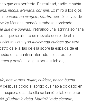
cho que era perfecta. En realidad, nadie le había
iana, recoja, Mariana, compre
. Lo miró a los ojos,
ita nerviosa
no exagere, Martín,
pero él en vez de
lora?
y Mariana meneó la cabeza sonriendo
he que me quieras…
retirando una lágrima solitaria
asta que su aliento se mezcló con el de ella.
volvieran los suyos
luciérnaga curiosa que verá
tro de ella, las de ella sobre la espalda de él
medio de la cantina, aferrado al cuerpo de
eces y pasó su lengua por sus labios,
ín, nos vamos, mijito, cuídese, pasen buena
y después cogió el abrigo que había colgado en
 siquiera cuando ella se lamió el labio inferior
vió
¿Cuánto le debo, Martín? Lo de siempre,