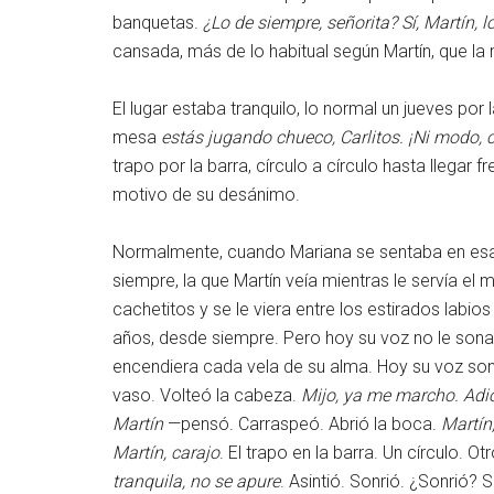
banquetas.
¿Lo de siempre, señorita? Sí, Martín, 
cansada, más de lo habitual según Martín, que la
El lugar estaba tranquilo, lo normal un jueves por 
mesa
estás jugando chueco, Carlitos. ¡Ni modo,
trapo por la barra, círculo a círculo hasta llegar f
motivo de su desánimo.
Normalmente, cuando Mariana se sentaba en esa
siempre, la que Martín veía mientras le servía el
cachetitos y se le viera entre los estirados labios
años, desde siempre. Pero hoy su voz no le sonab
encendiera cada vela de su alma. Hoy su voz so
vaso. Volteó la cabeza.
Mijo, ya me marcho. Adi
Martín
—pensó. Carraspeó. Abrió la boca.
Martín,
Martín, carajo
. El trapo en la barra. Un círculo. Ot
tranquila, no se apure
. Asintió. Sonrió. ¿Sonrió? 