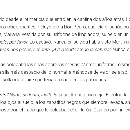
esde el primer día que entró en la cantina dos años atrás. Lo 
as cinco clientes, incluyendo a Don Pedro, que leía el periódico
lla, Mariana, vestida con su uniforme de limpiadora, su pelo en 
olo, por favor
. Lo cautivó. Nunca en su vida había visto Martín u
obran dos pesos, señorita. ¡Ay! ¿Dónde tengo la cabeza?
Nunca en
as colocaba las sillas sobre las mesas. Mismo uniforme, mismo c
a silla más despacio de lo normal, armándose de valor, se alisó
s soltando el aire que tenía atorado en los pulmones.
tín? Nada, señorita, invita la casa.
Arqueó una ceja. El color del
 los ojos al suelo, a los zapatitos negros que siempre llevaba, 
vioso con el trapo que le colgaba del cinturón. Cuando por fin l