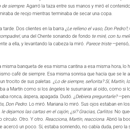
lo de siempre
. Agarró la taza entre sus manos y miró el contenid
 miraba de reojo mientras terminaba de secar una copa.
la tarde. Dos clientes en la barra
¿Le relleno el vaso, Don Pedro?
,
 compadre!
, una del Chente sonando de fondo
te miré, con tu mel
rente a ella, y levantando la cabeza la miró.
Parece triste
—pensó, 
 misma banqueta de esa misma cantina a esa misma hora, lo 
 mismo café de siempre. Esa misma sonrisa que hacía que se le ac
 un trocito de sus paletas.
¿Lo de siempre, señorita? Sí, Martín, l
a a Martín como si los ángeles le susurraran al oído, como si lo
naba ronca, áspera, apagada. Dudó.
¿Debiera preguntarle?
—pe
ós, Don Pedro
. Lo miró. Mariana lo miró. Sus ojos estaban en lo
 le dejamos las cartas en el cajón, ¿sí? Gracias, Carlitos
. No que
ro círculo. Otro. Y otro.
Reacciona, Martín, reacciona
. Abrió la b
Se acercó un poco. Sí, estaba sonriendo, no cabía duda, pero la s