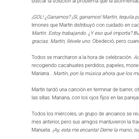
buscar la solución al problema que la atormenta
¡GOL! ¿Ganamos? ¡Sí, ganamos! Martín, tequila pa
limones que Martín distribuyó con cuidado en c
Martín. Estoy trabajando. ¿Y eso qué importa? B
gracias. Martín, llévele uno
. Obedeció, pero cuand
Todos se marcharon a la hora de celebración.
Ad
recogiendo cacahuates perdidos, papeles, moneda
Mariana…
Martín, pon la música ahora que los m
Martín tardó una canción en terminar de barrer, o
las sillas. Mariana, con los ojos fijos en las parej
Todos los miércoles, un grupo de ancianos se reun
mes anterior, pero sus amigos mantuvieron la trad
Manuela.
¡Ay, esta me encanta! Deme la mano, Is