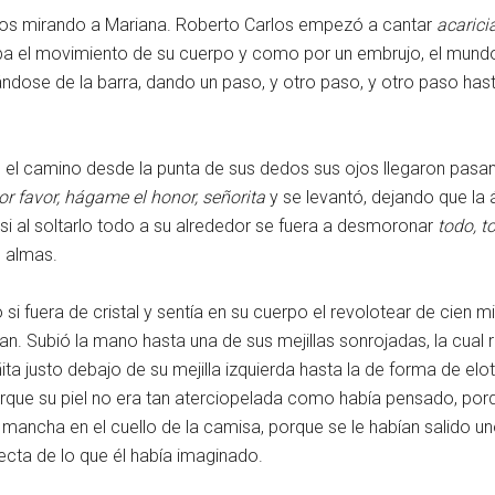
dos mirando a Mariana. Roberto Carlos empezó a cantar
acaric
aba el movimiento de su cuerpo y como por un embrujo, el mundo 
rándose de la barra, dando un paso, y otro paso, y otro paso ha
o el camino desde la punta de sus dedos sus ojos llegaron pasan
or favor, hágame el honor, señorita
y se levantó, dejando que la
si al soltarlo todo a su alrededor se fuera a desmoronar
todo, t
 almas.
 fuera de cristal y sentía en su cuerpo el revolotear de cien mi
an. Subió la mano hasta una de sus mejillas sonrojadas, la cual 
a justo debajo de su mejilla izquierda hasta la de forma de el
rque su piel no era tan aterciopelada como había pensado, porqu
na mancha en el cuello de la camisa, porque se le habían salido
ecta de lo que él había imaginado.