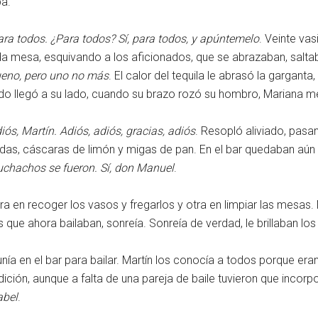
ba.
ra todos. ¿Para todos? Sí, para todos, y apúntemelo
. Veinte vas
ada mesa, esquivando a los aficionados, que se abrazaban, sal
ueno, pero uno no más
. El calor del tequila le abrasó la garganta
o llegó a su lado, cuando su brazo rozó su hombro, Mariana men
iós, Martín. Adiós, adiós, gracias, adiós
. Resopló aliviado, pas
s, cáscaras de limón y migas de pan. En el bar quedaban aún a
uchachos se fueron. Sí, don Manuel
.
tra en recoger los vasos y fregarlos y otra en limpiar las mesas
as que ahora bailaban, sonreía. Sonreía de verdad, le brillaban los
ía en el bar para bailar. Martín los conocía a todos porque eran
ición, aunque a falta de una pareja de baile tuvieron que incorpo
abel
.