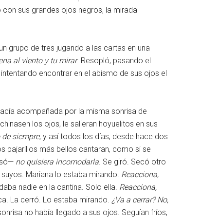
o con sus grandes ojos negros, la mirada
 un grupo de tres jugando a las cartas en una
ena al viento y tu mirar
. Resopló, pasando el
intentando encontrar en el abismo de sus ojos el
hacía acompañada por la misma sonrisa de
hinasen los ojos, le salieran hoyuelitos en sus
o de siempre
, y así todos los días, desde hace dos
s pajarillos más bellos cantaran, como si se
nsó—
no quisiera incomodarla
. Se giró. Secó otro
s suyos. Mariana lo estaba mirando.
Reacciona,
daba nadie en la cantina. Solo ella.
Reacciona,
oca. La cerró. Lo estaba mirando.
¿Va a cerrar? No,
onrisa no había llegado a sus ojos. Seguían fríos,