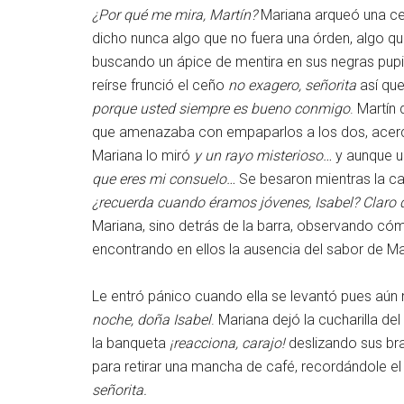
¿Por qué me mira, Martín?
Mariana arqueó una c
dicho nunca algo que no fuera una órden, algo q
buscando un ápice de mentira en sus negras pupil
reírse frunció el ceño
no exagero, señorita
así que
porque usted siempre es bueno conmigo
. Martín
que amenazaba con empaparlos a los dos, acercó
Mariana lo miró
y un rayo misterioso…
y aunque u
que eres mi consuelo…
Se besaron mientras la can
¿recuerda cuando éramos jóvenes, Isabel? Claro q
Mariana, sino detrás de la barra, observando có
encontrando en ellos la ausencia del sabor de Ma
Le entró pánico cuando ella se levantó pues aún 
noche, doña Isabel
. Mariana dejó la cucharilla del
la banqueta
¡reacciona, carajo!
deslizando sus bra
para retirar una mancha de café, recordándole e
señorita.