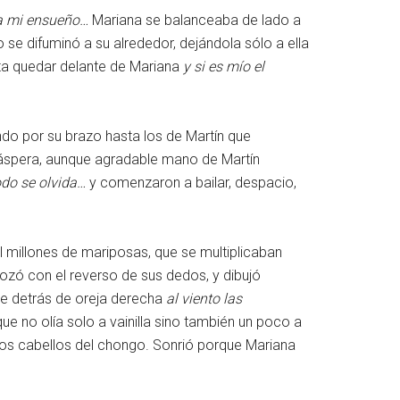
ia mi ensueño…
Mariana se balanceaba de lado a
se difuminó a su alrededor, dejándola sólo a ella
sta quedar delante de Mariana
y si es mío el
do por su brazo hasta los de Martín que
 áspera, aunque agradable mano de Martín
odo se olvida…
y comenzaron a bailar, despacio,
l millones de mariposas, que se multiplicaban
rozó con el reverso de sus dedos, y dibujó
ote detrás de oreja derecha
al viento las
e no olía solo a vainilla sino también un poco a
 unos cabellos del chongo. Sonrió porque Mariana