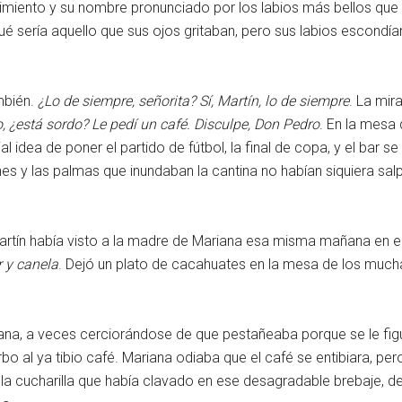
iento y su nombre pronunciado por los labios más bellos que h
é sería aquello que sus ojos gritaban, pero sus labios escondían,
ambién.
¿Lo de siempre, señorita? Sí, Martín, lo de siempre
. La mir
, ¿está sordo? Le pedí un café. Disculpe, Don Pedro
. En la mesa
ial idea de poner el partido de fútbol, la final de copa, y el bar
iones y las palmas que inundaban la cantina no habían siquiera s
artín había visto a la madre de Mariana esa misma mañana en 
r y canela
. Dejó un plato de cacahuates en la mesa de los muc
na, a veces cerciorándose de que pestañeaba porque se le figu
o al ya tibio café. Mariana odiaba que el café se entibiara, pero
 la cucharilla que había clavado en ese desagradable brebaje, de