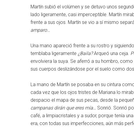
Martín subió el volúmen y se detuvo unos segun
lado ligeramente, casi imperceptible. Martín mir
frente a sus ojos. Martín se vio a sí mismo sepa
amparo…
Una mano apareció frente a su rostro y siguiend
temblaba ligeramente
¿Baila?
Arqueó una ceja.
P
envolviera la suya. Se aferró a su hombro, como 
sus cuerpos deslizándose por el suelo como dos
La mano de Martín se posaba en su cintura como si
cada vez que los ojos tristes de Mariana lo mirab
despacio el mapa de sus pecas, desde la pequeñit
campanas dirán que eres mía…
Sonrió. Sonrió po
café, a limpiacristales y a sudor, porque tenía u
era, con todas sus imperfecciones, aún más perf