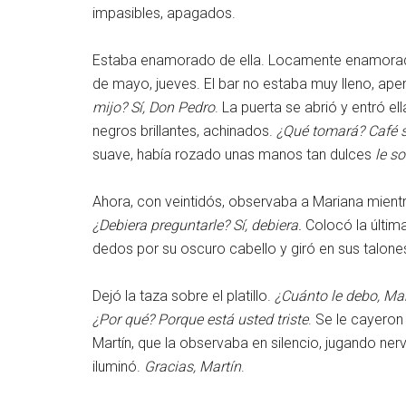
impasibles, apagados.
Estaba enamorado de ella. Locamente enamorado d
de mayo, jueves. El bar no estaba muy lleno, apen
mijo? Sí, Don Pedro
. La puerta se abrió y entró e
negros brillantes, achinados.
¿Qué tomará? Café s
suave, había rozado unas manos tan dulces
le s
Ahora, con veintidós, observaba a Mariana mientr
¿Debiera preguntarle? Sí, debiera.
Colocó la últim
dedos por su oscuro cabello y giró en sus talone
Dejó la taza sobre el platillo.
¿Cuánto le debo, Mar
¿Por qué? Porque está usted triste
. Se le cayeron
Martín, que la observaba en silencio, jugando ner
iluminó.
Gracias, Martín
.