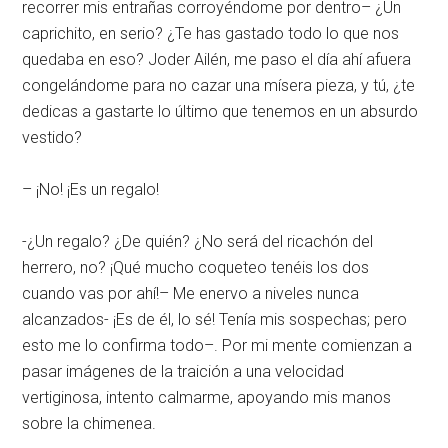
recorrer mis entrañas corroyéndome por dentro– ¿Un
caprichito, en serio? ¿Te has gastado todo lo que nos
quedaba en eso? Joder Ailén, me paso el día ahí afuera
congelándome para no cazar una mísera pieza, y tú, ¿te
dedicas a gastarte lo último que tenemos en un absurdo
vestido?
– ¡No! ¡Es un regalo!
-¿Un regalo? ¿De quién? ¿No será del ricachón del
herrero, no? ¡Qué mucho coqueteo tenéis los dos
cuando vas por ahí!– Me enervo a niveles nunca
alcanzados- ¡Es de él, lo sé! Tenía mis sospechas; pero
esto me lo confirma todo–. Por mi mente comienzan a
pasar imágenes de la traición a una velocidad
vertiginosa, intento calmarme, apoyando mis manos
sobre la chimenea.