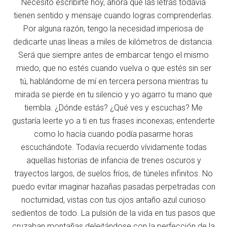
Necesito escribirte hoy, ahora que las letras todavía
tienen sentido y mensaje cuando logras comprenderlas.
Por alguna razón, tengo la necesidad imperiosa de
dedicarte unas líneas a miles de kilómetros de distancia.
Será que siempre antes de embarcar tengo el mismo
miedo, que no estés cuando vuelva o que estés sin ser
tú, hablándome de mí en tercera persona mientras tu
mirada se pierde en tu silencio y yo agarro tu mano que
tiembla. ¿Dónde estás? ¿Qué ves y escuchas? Me
gustaría leerte yo a ti en tus frases inconexas; entenderte
como lo hacía cuando podía pasarme horas
escuchándote. Todavía recuerdo vívidamente todas
aquellas historias de infancia de trenes oscuros y
trayectos largos, de suelos fríos, de túneles infinitos. No
puedo evitar imaginar hazañas pasadas perpetradas con
nocturnidad, vistas con tus ojos antaño azul curioso
sedientos de todo. La pulsión de la vida en tus pasos que
cruzaban montañas deleitándose con la perfección de la