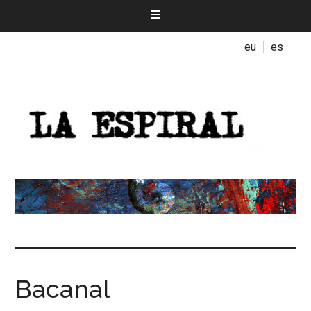
eu
es
Bacanal