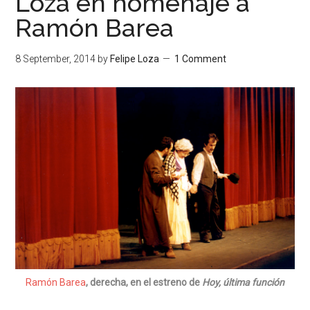
Loza en homenaje a
Ramón Barea
8 September, 2014
by
Felipe Loza
1 Comment
Ramón Barea
, derecha, en el estreno de
Hoy, última función