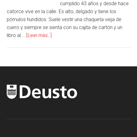
cumplido 43 años y desde hace
catorce vive en la calle. Es alto, delgado y tiene los
pómulos hundidos. Suele vestir una chaqueta vieja de
cuero y siempre se sienta con su cajita de cartón y un
libro al …
[Leer más...]