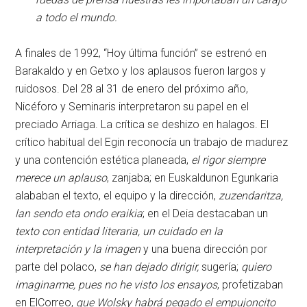
a todo el mundo.
A finales de 1992, “Hoy última función” se estrenó en
Barakaldo y en Getxo y los aplausos fueron largos y
ruidosos. Del 28 al 31 de enero del próximo año,
Nicéforo y Seminaris interpretaron su papel en el
preciado Arriaga. La crítica se deshizo en halagos. El
crítico habitual del Egin reconocía un trabajo de madurez
y una contención estética planeada,
el rigor siempre
merece un aplauso
, zanjaba; en Euskaldunon Egunkaria
alababan el texto, el equipo y la dirección,
zuzendaritza,
lan sendo eta ondo eraikia
; en el Deia destacaban un
texto con entidad literaria, un cuidado en la
interpretación y la imagen
y una buena dirección por
parte del polaco,
se han dejado dirigir,
sugería;
quiero
imaginarme, pues no he visto los ensayos
, profetizaban
en ElCorreo,
que Wolsky habrá pegado el empujoncito