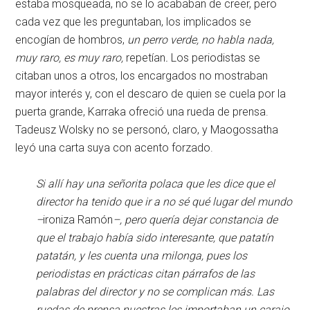
estaba mosqueada, no se lo acababan de creer, pero
cada vez que les preguntaban, los implicados se
encogían de hombros,
un perro verde, no habla nada,
muy raro, es muy raro,
repetían
.
Los periodistas se
citaban unos a otros, los encargados no mostraban
mayor interés y, con el descaro de quien se cuela por la
puerta grande, Karraka ofreció una rueda de prensa.
Tadeusz Wolsky no se personó, claro, y Maogossatha
leyó una carta suya con acento forzado.
Si allí hay una señorita polaca que les dice que el
director ha tenido que ir a no sé qué lugar del mundo
–
ironiza Ramón
–, pero quería dejar constancia de
que el trabajo había sido interesante, que patatín
patatán, y les cuenta una milonga, pues los
periodistas en prácticas citan párrafos de las
palabras del director y no se complican más. Las
ruedas de prensa nuestras les importaban un carajo