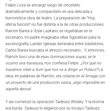
Felipe Loza se encargó luego de cincelarlo
dramáticamente y compactarlo en una delicada y
humorística obra de teatro. La preparación de “Hoy,
última función” no fue distinta a la de otras producciones:
Ramón Barea e Itziar Lazkano se regañaban en el
escenario, mi padre imaginaba sillas figurativas para la
escenografía, Lander Iglesias iluminaba entre bastidores,
Carlos Barea buscaba el atrezzo necesario… Y, entonces,
Ramón tuvo
una de esas iluminaciones suyas, se le
ocurrió una travesura,
nos confiesa Felipe.
¿Por qué no
hacemos creer a Iturri que nos va a dirigir un Polaco?
La
idea, en palabras de Ramón,
era colarse en el Arriaga con
un proyecto de una producción vasca, ¡algo imposible en
aquella época!
Y así comenzó la operación Tadeusz Wolsky. Y la broma
era burda:
Tadeusz
lo eligieron por su tocayo Tadeusz