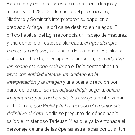
Barakaldo y en Getxo y los aplausos fueron largos y
ruidosos. Del 28 al 31 de enero del próximo año,
Nicéforo y Seminaris interpretaron su papel en el
preciado Arriaga. La crítica se deshizo en halagos. El
crítico habitual del Egin reconocía un trabajo de madurez
y una contención estética planeada,
el rigor siempre
merece un aplauso
, zanjaba; en Euskaldunon Egunkaria
alababan el texto, el equipo y la dirección,
zuzendaritza,
lan sendo eta ondo eraikia
; en el Deia destacaban un
texto con entidad literaria, un cuidado en la
interpretación y la imagen
y una buena dirección por
parte del polaco,
se han dejado dirigir,
sugería;
quiero
imaginarme, pues no he visto los ensayos
, profetizaban
en ElCorreo,
que Wolsky habrá pegado el empujoncito
definitivo al éxito
.
Nadie se preguntó de dónde había
salido el misterioso Tadeusz. Y es que ya lo entonaba el
personaje de una de las óperas estrenadas por Luis Iturri,