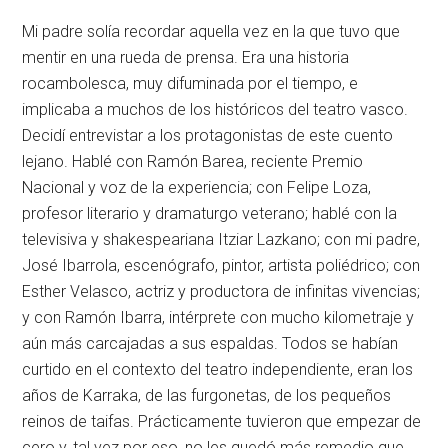
Mi padre solía recordar aquella vez en la que tuvo que
mentir en una rueda de prensa. Era una historia
rocambolesca, muy difuminada por el tiempo, e
implicaba a muchos de los históricos del teatro vasco.
Decidí entrevistar a los protagonistas de este cuento
lejano. Hablé con Ramón Barea, reciente Premio
Nacional y voz de la experiencia; con Felipe Loza,
profesor literario y dramaturgo veterano; hablé con la
televisiva y shakespeariana Itziar Lazkano; con mi padre,
José Ibarrola, escenógrafo, pintor, artista poliédrico; con
Esther Velasco, actriz y productora de infinitas vivencias;
y con Ramón Ibarra, intérprete con mucho kilometraje y
aún más carcajadas a sus espaldas. Todos se habían
curtido en el contexto del teatro independiente, eran los
años de Karraka, de las furgonetas, de los pequeños
reinos de taifas. Prácticamente tuvieron que empezar de
cero y, tal vez por eso, no les quedó más remedio que