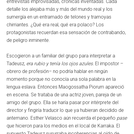
entrevistas improvisadas, crónicas inventadas. Cada
detalle los alejaba más y más del mundo real y los
sumergía en un entramado de telones y tramoyas
chirriantes. ¿Qué era real, qué era polaco? Los
protagonistas recuerdan esa sensación de contrabando,
de peligro inminente.
Escogieron a un familiar del grupo para interpretar a
Tadeusz,
era rubio y tenía los ojos azules.
El impostor –
obrero de profesión– no podría hablar en ningún
momento porque no conocía una sola palabra en la
lengua eslava. Entonces Maogossatha Piorum apareció
en escena. Se trataba de una actriz joven, pareja de un
amigo del grupo. Ella se haría pasar por intérprete del
director y fingiría traducir lo que ya hubieran decidido de
antemano. Esther Velasco aún recuerda el pequeño
pase
que hicieron para los medios en el local de Karraka. El
supuesto Tadeusz susurraba incoherencias al oído de