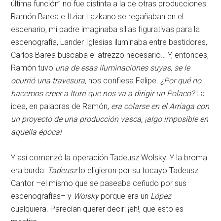
última función” no fue distinta a la de otras producciones:
Ramón Barea e Itziar Lazkano se regañaban en el
escenario, mi padre imaginaba sillas figurativas para la
escenografía, Lander Iglesias iluminaba entre bastidores,
Carlos Barea buscaba el atrezzo necesario… Y, entonces,
Ramón tuvo
una de esas iluminaciones suyas, se le
ocurrió una travesura,
nos confiesa Felipe.
¿Por qué no
hacemos creer a Iturri que nos va a dirigir un Polaco?
La
idea, en palabras de Ramón,
era colarse en el Arriaga con
un proyecto de una producción vasca, ¡algo imposible en
aquella época!
Y así comenzó la operación Tadeusz Wolsky. Y la broma
era burda:
Tadeusz
lo eligieron por su tocayo Tadeusz
Cantor –el mismo que se paseaba ceñudo por sus
escenografías– y
Wolsky
porque era un
López
cualquiera. Parecían querer decir: ¡eh!, que esto es