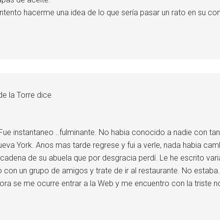
e intento hacerme una idea de lo que sería pasar un rato en su c
de la Torre
dice
Fue instantaneo ..fulminante. No habia conocido a nadie con 
va York. Anos mas tarde regrese y fui a verle, nada habia camb
 cadena de su abuela que por desgracia perdí. Le he escrito var
 con un grupo de amigos y trate de ir al restaurante. No estaba.
hora se me ocurre entrar a la Web y me encuentro con la triste n