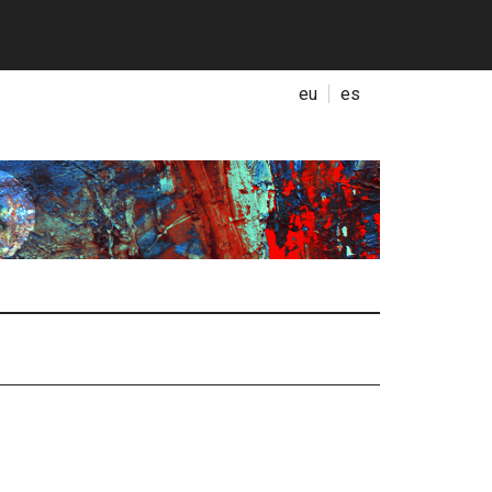
eu
es