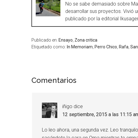
No se sabe demasiado sobre Martí
desarrollar sus proyectos. Vivi
publicado por la editorial Ikusage
Publicado en:
Ensayo
,
Zona critica
Etiquetado como:
In Memoriam
,
Perro Chico
,
Rafa
,
San
Comentarios
iñigo
dice
12 septiembre, 2015 a las 11:15 a
Lo leo ahora, una segunda vez. Leo tranquilo
sacándote la cara en Oma mientras te empa