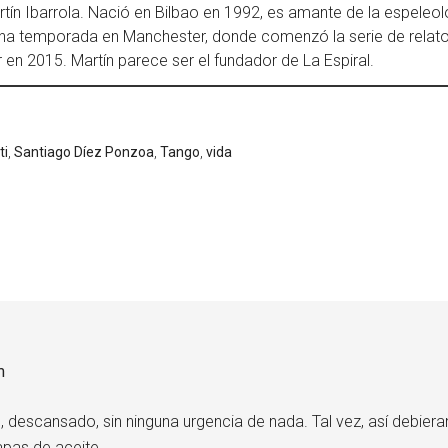
n Ibarrola. Nació en Bilbao en 1992, es amante de la espeleolo
ó una temporada en Manchester, donde comenzó la serie de rela
r en 2015. Martín parece ser el fundador de La Espiral.
ti
,
Santiago Díez Ponzoa
,
Tango
,
vida
m
, descansado, sin ninguna urgencia de nada. Tal vez, así debiera
pas de aceite.