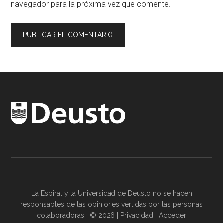
navegador para la próxima vez que comente.
La Espiral y la
Universidad de Deusto
no se hacen
responsables de las opiniones vertidas por las
personas
colaboradoras
| © 2026 |
Privacidad
|
Acceder