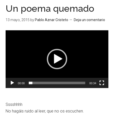
Un poema quemado
13 mayo, 2015
by
Pablo Aznar Cristeto
Deja un comentario
Reproductor
de
vídeo
00:00
00:34
Sssshhhh
No hagáis ruido al leer, que no os escuchen.